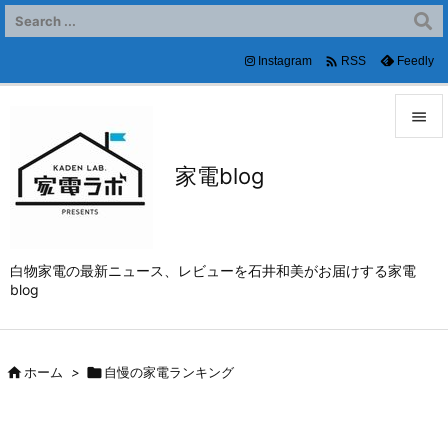

Instagram
Feedly
RSS


家電blog
メニュ

サイド

白物家電の最新ニュース、レビューを石井和美がお届けする家電
前へ
blog

次へ


ホーム
>

自慢の家電ランキング
検索