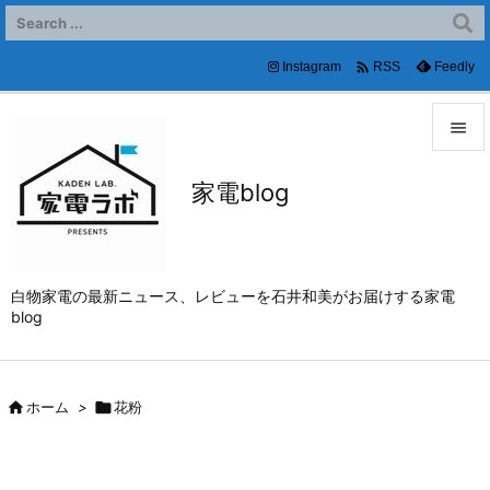

Instagram
Feedly
RSS


家電blog
メニュ

サイド

白物家電の最新ニュース、レビューを石井和美がお届けする家電
前へ
blog

次へ


ホーム
>

花粉
検索