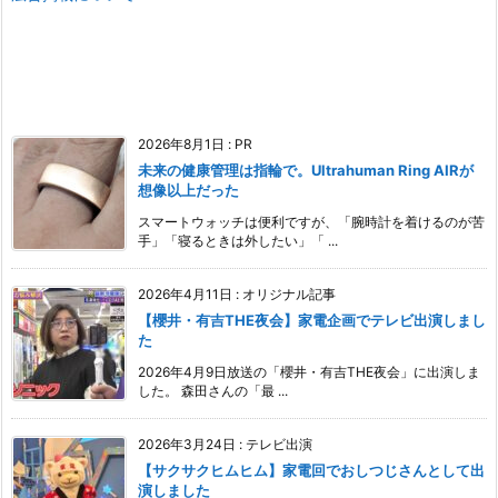
2026年8月1日
:
PR
未来の健康管理は指輪で。Ultrahuman Ring AIRが
想像以上だった
スマートウォッチは便利ですが、「腕時計を着けるのが苦
手」「寝るときは外したい」「 ...
2026年4月11日
:
オリジナル記事
【櫻井・有吉THE夜会】家電企画でテレビ出演しまし
た
2026年4月9日放送の「櫻井・有吉THE夜会」に出演しま
した。 森田さんの「最 ...
2026年3月24日
:
テレビ出演
【サクサクヒムヒム】家電回でおしつじさんとして出
演しました