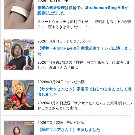
2026年8月1日
:
PR
未来の健康管理は指輪で。Ultrahuman Ring AIRが
想像以上だった
スマートウォッチは便利ですが、「腕時計を着けるのが苦
手」「寝るときは外したい」「 ...
2026年4月11日
:
オリジナル記事
【櫻井・有吉THE夜会】家電企画でテレビ出演しまし
た
2026年4月9日放送の「櫻井・有吉THE夜会」に出演しま
した。 森田さんの「最 ...
2026年3月24日
:
テレビ出演
【サクサクヒムヒム】家電回でおしつじさんとして出
演しました
2026年3月21日放送「サクサクヒムヒム」に家電が詳しい
おしつじさんとして出演 ...
2026年3月22日
:
テレビ出演
【熱狂マニアさん！】出演しました