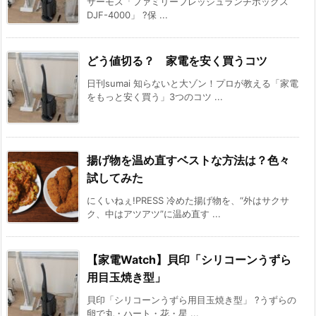
サーモス「ファミリーフレッシュランチボックス
DJF-4000」 ?保 ...
どう値切る？ 家電を安く買うコツ
日刊sumai 知らないと大ゾン！プロが教える「家電
をもっと安く買う」3つのコツ ...
揚げ物を温め直すベストな方法は？色々
試してみた
にくいねぇ!PRESS 冷めた揚げ物を、“外はサクサ
ク、中はアツアツ”に温め直す ...
【家電Watch】貝印「シリコーンうずら
用目玉焼き型」
貝印「シリコーンうずら用目玉焼き型」 ?うずらの
卵で丸・ハート・花・星 ...