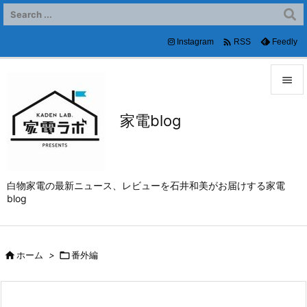

Instagram
Feedly
RSS


家電blog
メニュ

サイド

白物家電の最新ニュース、レビューを石井和美がお届けする家電
前へ
blog

次へ


ホーム
>

番外編
検索