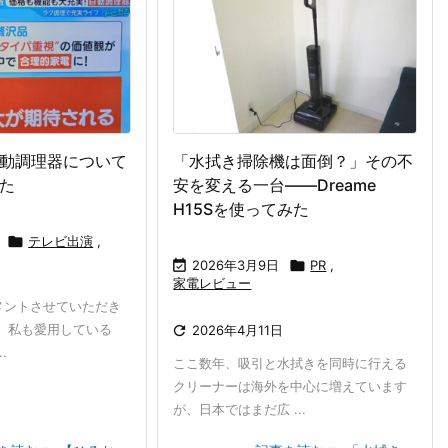
動調理器について
「水拭き掃除機は面倒？」その不
た
安を変える一台――Dreame
H15Sを使ってみた

テレビ出演
,

2026年3月9日

PR
,
家電レビュー
メントさせていただき
、私も愛用している

2026年4月11日
.
ここ数年、吸引と水拭きを同時に行える
クリーナーは海外を中心に増えています
が、日本ではまだ広 ...