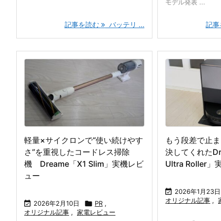
モデル発表 ...
記事を読む
バッテリ ...
記事
軽量×サイクロンで“使い続けやす
もう段差で止ま
さ”を重視したコードレス掃除
決してくれたDre
機 Dreame「X1 Slim」実機レビ
Ultra Roll
ュー

2026年1月23日
オリジナル記事
,

2026年2月10日

PR
,
オリジナル記事
,
家電レビュー