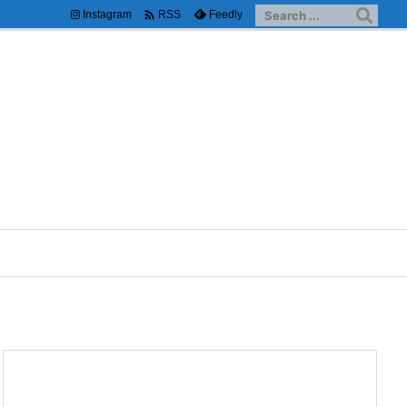

Instagram
Feedly
RSS