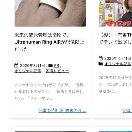
未来の健康管理は指輪で。
【櫻井・有吉T
Ultrahuman Ring AIRが想像以上
でテレビ出演し
だった

2026年4月11日

オリジナル記事

2026年8月1日

PR
,
オリジナル記事
,
家電レビュー
2026年4月9日放
会」に出演しました
スマートウォッチは便利ですが、「腕時
冷蔵庫に ...
計を着けるのが苦手」「寝るときは外し
たい」「フォーマル ...
記事を読む
未来の健 ...
記事