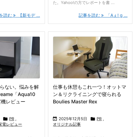
た。Yahoo!の方でレポートを書 ...
を読む
【新モデ ...
記事を読む
「Aぇ! g ...
らない。悩みを解
仕事も休憩もこれ一つ！オットマ
ame「Aqua10
ン＆リクライニングで寝られる
er」実機レビュー
Boulies Master Rex

PR
,

2025年12月5日

PR
,
家電レビュー
オリジナル記事