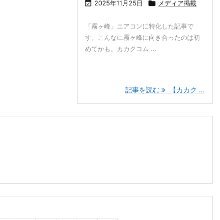

2025年11月25日

メディア掲載
「霧ヶ峰」エアコンに特化した記事で
す。こんなに霧ヶ峰に向き合ったのは初
めてかも。カカクコム ...
記事を読む
【カカク ...