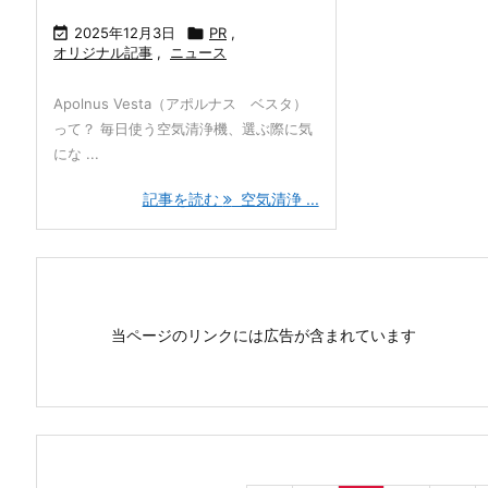

2025年12月3日

PR
,
オリジナル記事
,
ニュース
Apolnus Vesta（アポルナス ベスタ）
って？ 毎日使う空気清浄機、選ぶ際に気
にな ...
記事を読む
空気清浄 ...
当ページのリンクには広告が含まれています