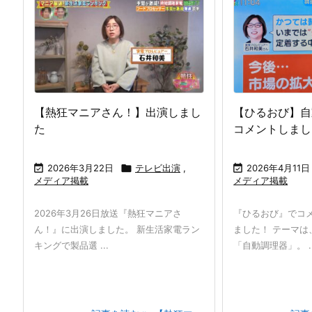
【熱狂マニアさん！】出演しまし
【ひるおび】自
た
コメントしまし

2026年3月22日

テレビ出演
,

2026年4月11日
メディア掲載
メディア掲載
2026年3月26日放送『熱狂マニアさ
『ひるおび』でコ
ん！』に出演しました。 新生活家電ラン
ました！ テーマは
キングで製品選 ...
「自動調理器」。 ..