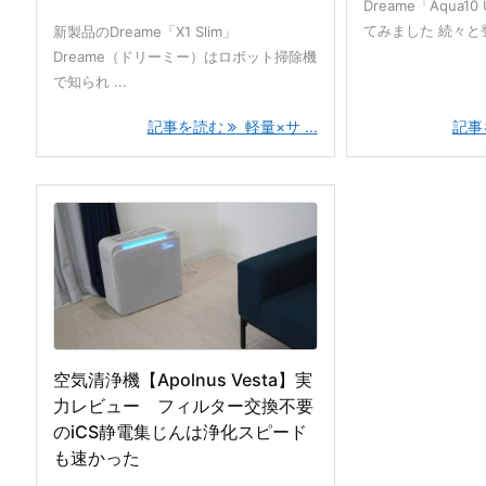
Dreame「Aqua10 
てみました 続々と登
新製品のDreame「X1 Slim」
Dreame（ドリーミー）はロボット掃除機
で知られ ...
記事を読む
軽量×サ ...
記事
空気清浄機【Apolnus Vesta】実
力レビュー フィルター交換不要
のiCS静電集じんは浄化スピード
も速かった