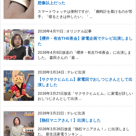
想像以上だった
スマートウォッチは便利ですが、「腕時計を着けるのが苦
手」「寝るときは外したい」「 ...
2026年4月11日
:
オリジナル記事
【櫻井・有吉THE夜会】家電企画でテレビ出演しまし
た
2026年4月9日放送の「櫻井・有吉THE夜会」に出演しま
した。 森田さんの「最 ...
2026年3月24日
:
テレビ出演
【サクサクヒムヒム】家電回でおしつじさんとして出
演しました
2026年3月21日放送「サクサクヒムヒム」に家電が詳しい
おしつじさんとして出演 ...
2026年3月22日
:
テレビ出演
【熱狂マニアさん！】出演しました
2026年3月26日放送『熱狂マニアさん！』に出演しまし
た。 新生活家電ランキン ...