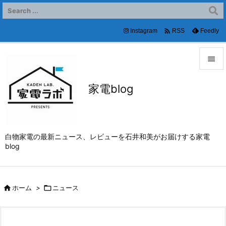

Instagram
Feedly
RSS


家電blog
メニュ

サイド

白物家電の最新ニュース、レビューを石井和美がお届けする家電
前へ
blog

次へ


ホーム
>

ニュース
検索