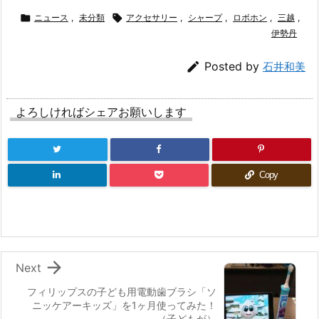

ニュース
,
未分類

アクセサリー
,
シャープ
,
ロボホン
,
三越
,
伊勢丹

Posted by
石井和美
よろしければシェアお願いします
Copy

Next
フィリップスの子ども用電動歯ブラシ「ソ
ニッケアーキッズ」を1ヶ月使ってみた！
（子どもが）