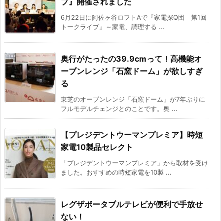
ブ』開催されました
6月22日に阿佐ヶ谷ロフトAで『家電探Q団 第1回
トークライブ』～家電、調理する ...
奥行がたったの39.9cmって！高機能オ
ーブンレンジ「石窯ドーム」が欲しすぎ
る
東芝のオーブンレンジ「石窯ドーム」が7年ぶりに
フルモデルチェンジとのことです。奥 ...
【プレジデントウーマンプレミア】時短
家電10製品セレクト
「プレジデントウーマンプレミア」から取材を受け
ました。おすすめの時短家電を10製 ...
レグザポータブルテレビが便利で手放せ
ない！