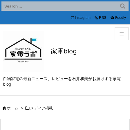

Instagram
Feedly
RSS


家電blog
メニュ

サイド

白物家電の最新ニュース、レビューを石井和美がお届けする家電
前へ
blog

次へ


ホーム
>

メディア掲載
検索