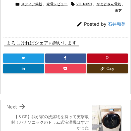

メディア掲載
,
家電レビュー

VC-NXS1
,
かまどさん電気
,
東芝

Posted by
石井和美
よろしければシェアお願いします
Copy

Next
【＆GP】我が家の洗濯物を持って突撃取
材！パナソニックのドラム式洗濯機はすご
かった