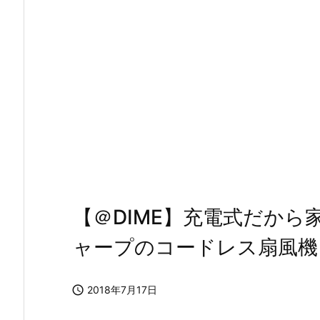
【＠DIME】充電式だか
ャープのコードレス扇風機『P

2018年7月17日