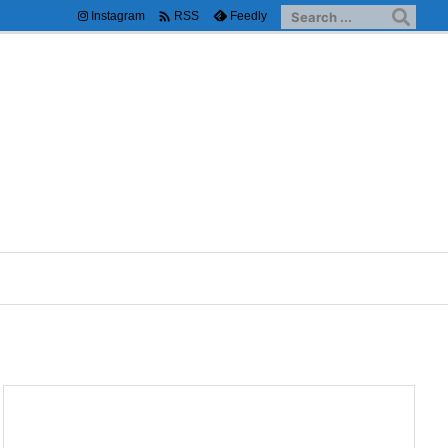

Instagram
Feedly
RSS