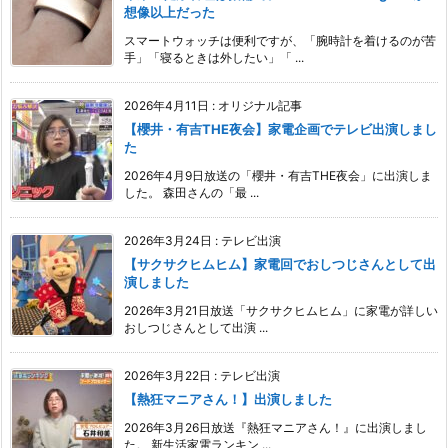
想像以上だった
スマートウォッチは便利ですが、「腕時計を着けるのが苦
手」「寝るときは外したい」「 ...
2026年4月11日
:
オリジナル記事
【櫻井・有吉THE夜会】家電企画でテレビ出演しまし
た
2026年4月9日放送の「櫻井・有吉THE夜会」に出演しま
した。 森田さんの「最 ...
2026年3月24日
:
テレビ出演
【サクサクヒムヒム】家電回でおしつじさんとして出
演しました
2026年3月21日放送「サクサクヒムヒム」に家電が詳しい
おしつじさんとして出演 ...
2026年3月22日
:
テレビ出演
【熱狂マニアさん！】出演しました
2026年3月26日放送『熱狂マニアさん！』に出演しまし
た。 新生活家電ランキン ...