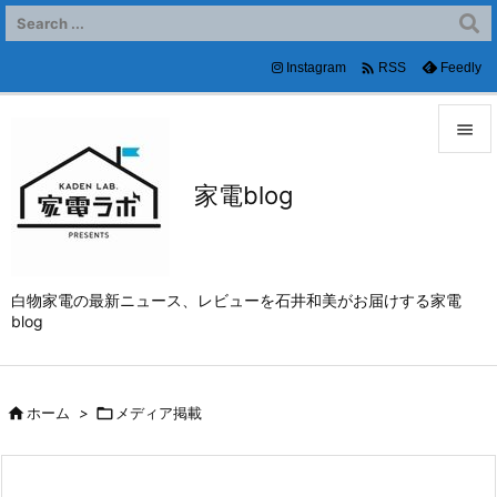

Instagram
Feedly
RSS


家電blog
メニュ

サイド

白物家電の最新ニュース、レビューを石井和美がお届けする家電
前へ
blog

次へ


ホーム
>

メディア掲載
検索