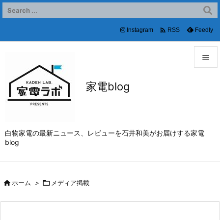

Instagram
Feedly
RSS


家電blog
メニュ

サイド

白物家電の最新ニュース、レビューを石井和美がお届けする家電
前へ
blog

次へ


ホーム
>

メディア掲載
検索