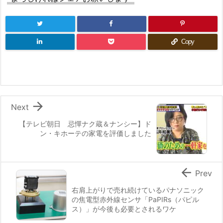
Copy

Next
【テレビ朝日 忌憚ナク蔵＆ナンシー】ド
ン・キホーテの家電を評価しました

Prev
右肩上がりで売れ続けているパナソニック
の焦電型赤外線センサ「PaPIRs（パピル
ス）」が今後も必要とされるワケ