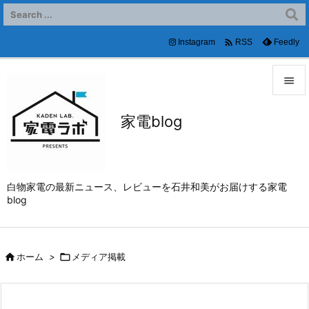

Instagram
Feedly
RSS


家電blog
メニュ

サイド

白物家電の最新ニュース、レビューを石井和美がお届けする家電
前へ
blog

次へ


ホーム
>

メディア掲載
検索