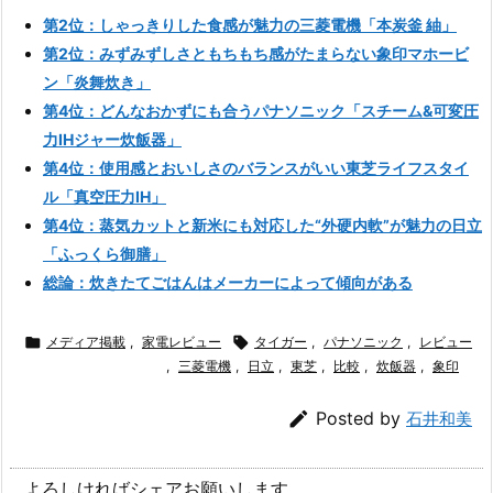
第2位：しゃっきりした食感が魅力の三菱電機「本炭釜 紬」
第2位：みずみずしさともちもち感がたまらない象印マホービ
ン「炎舞炊き」
第4位：どんなおかずにも合うパナソニック「スチーム&可変圧
力IHジャー炊飯器」
第4位：使用感とおいしさのバランスがいい東芝ライフスタイ
ル「真空圧力IH」
第4位：蒸気カットと新米にも対応した“外硬内軟”が魅力の日立
「ふっくら御膳」
総論：炊きたてごはんはメーカーによって傾向がある

メディア掲載
,
家電レビュー

タイガー
,
パナソニック
,
レビュー
,
三菱電機
,
日立
,
東芝
,
比較
,
炊飯器
,
象印

Posted by
石井和美
よろしければシェアお願いします