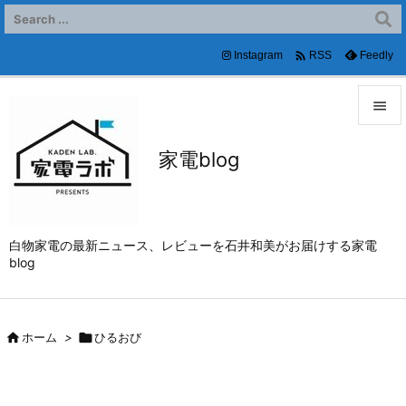

Instagram
Feedly
RSS


家電blog
メニュ

サイド

白物家電の最新ニュース、レビューを石井和美がお届けする家電
前へ
blog

次へ


ホーム
>

ひるおび
検索