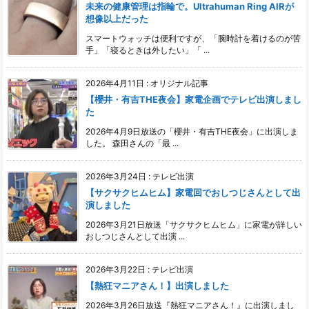
未来の健康管理は指輪で。Ultrahuman Ring AIRが
想像以上だった
スマートウォッチは便利ですが、「腕時計を着けるのが苦
手」「寝るときは外したい」「 ...
2026年4月11日
:
オリジナル記事
【櫻井・有吉THE夜会】家電企画でテレビ出演しまし
た
2026年4月9日放送の「櫻井・有吉THE夜会」に出演しま
した。 森田さんの「最 ...
2026年3月24日
:
テレビ出演
【サクサクヒムヒム】家電回でおしつじさんとして出
演しました
2026年3月21日放送「サクサクヒムヒム」に家電が詳しい
おしつじさんとして出演 ...
2026年3月22日
:
テレビ出演
【熱狂マニアさん！】出演しました
2026年3月26日放送『熱狂マニアさん！』に出演しまし