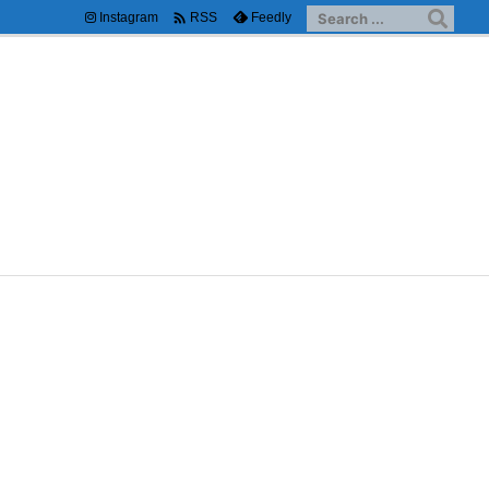

Instagram
Feedly
RSS