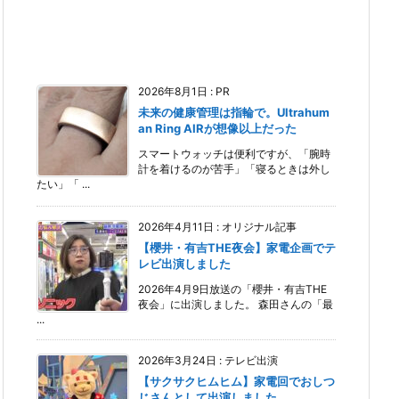
2026年8月1日
:
PR
未来の健康管理は指輪で。Ultrahum
an Ring AIRが想像以上だった
スマートウォッチは便利ですが、「腕時
計を着けるのが苦手」「寝るときは外し
たい」「 ...
2026年4月11日
:
オリジナル記事
【櫻井・有吉THE夜会】家電企画でテ
レビ出演しました
2026年4月9日放送の「櫻井・有吉THE
夜会」に出演しました。 森田さんの「最
...
2026年3月24日
:
テレビ出演
【サクサクヒムヒム】家電回でおしつ
じさんとして出演しました