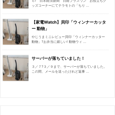
1/7 日本経済新聞 日経プラスワン お役立ちグ
ッズコーナーにてテラモトの「ちり ...
【家電Watch】貝印「ウィンナーカッタ
ー 動物」
やじうまミニレビュー貝印「ウィンナーカッター
動物」?お弁当に嬉しい! 動物ウィ ...
サーバーが落ちていました！
３／７?３／９まで、サーバーが落ちていました。
この間、メールを送ったけれど返事 ...