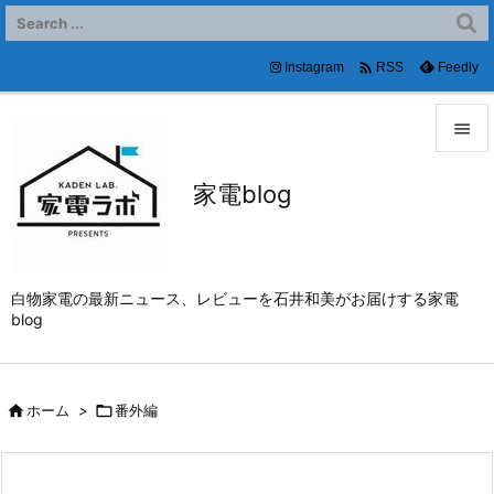

Instagram
Feedly
RSS


家電blog
メニュ

サイド

白物家電の最新ニュース、レビューを石井和美がお届けする家電
前へ
blog

次へ


ホーム
>

番外編
検索