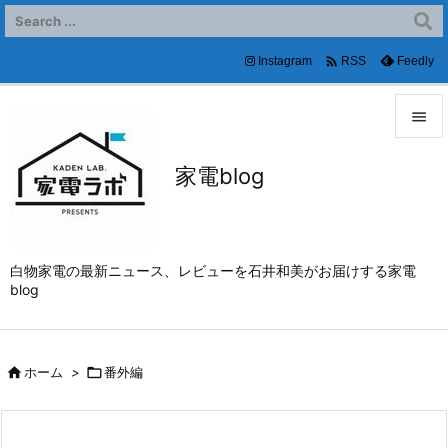

Instagram
Feedly
RSS


家電blog
メニュ

サイド

白物家電の最新ニュース、レビューを石井和美がお届けする家電
前へ
blog

次へ


ホーム
>

番外編
検索