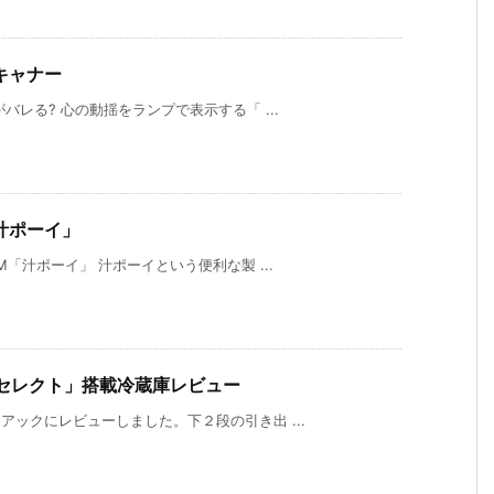
キャナー
バレる? 心の動揺をランプで表示する「 ...
汁ポーイ」
M「汁ポーイ」 汁ポーイという便利な製 ...
りセレクト」搭載冷蔵庫レビュー
アックにレビューしました。下２段の引き出 ...