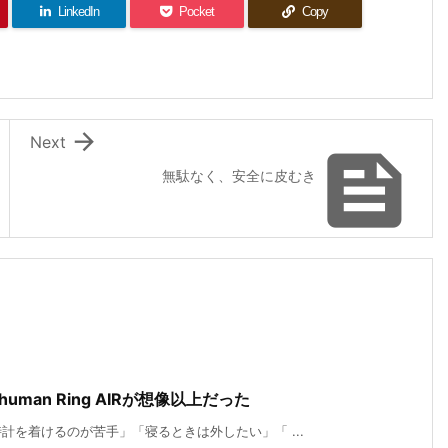
LinkedIn
Pocket
Copy

Next

無駄なく、安全に皮むき
uman Ring AIRが想像以上だった
を着けるのが苦手」「寝るときは外したい」「 ...