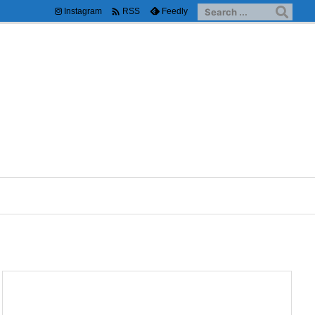

Instagram
Feedly
RSS