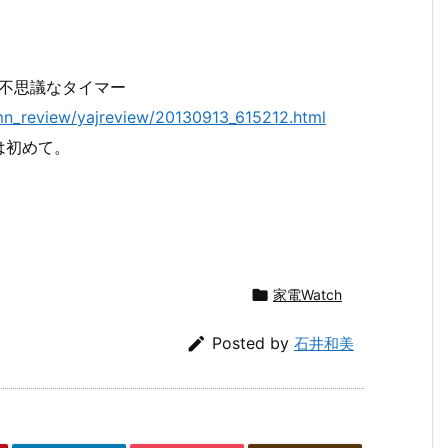
る不思議なタイマー
umn_review/yajreview/20130913_615212.html
は初めて。

家電Watch

Posted by
石井和美