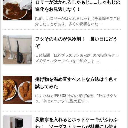
ロリーがはかれるしゃもじ……しゃもじの
進化をお見逃しなく！
以前、カロリーがはかれるしゃもじを新聞等でご紹
介したことがあり、多くの反響をいた ...
フタそのものが保冷剤！ 暑い日にどう
ぞ
日経新聞 日経プラスワン6/7発行のお役立ちグッ
ズでジェルクールペコをご紹介しま ...
揚げ物を温め直すベストな方法は？色々
試してみた
にくいねぇ!PRESS 冷めた揚げ物を、“外はサクサ
ク、中はアツアツ”に温め直す ...
炭酸水を入れるとホットケーキがふわふ
わ！ ソーダストリームが料理にも使え