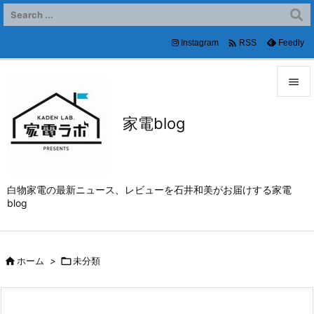

Instagram
Feedly
RSS


家電blog
メニュ

サイド

白物家電の最新ニュース、レビューを石井和美がお届けする家電
前へ
blog

次へ


ホーム
>

未分類
検索