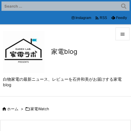

Instagram
Feedly
RSS


家電blog
メニュ

サイド

白物家電の最新ニュース、レビューを石井和美がお届けする家電
前へ
blog

次へ


ホーム
>

家電Watch
検索