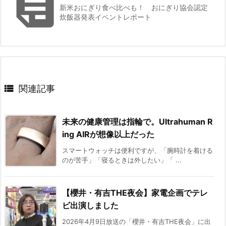

新米おにぎり食べ比べも！ おにぎり協会認定
炊飯器発表イベントレポート

関連記事
未来の健康管理は指輪で。Ultrahuman R
ing AIRが想像以上だった
スマートウォッチは便利ですが、「腕時計を着ける
のが苦手」「寝るときは外したい」「 ...
【櫻井・有吉THE夜会】家電企画でテレ
ビ出演しました
2026年4月9日放送の「櫻井・有吉THE夜会」に出