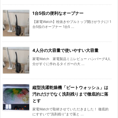
1台5役の便利なオープナー
【家電Watch】栓抜きやプルトップ開けがラクに! 1
台5役のオープナー 1台5 ...
4人分の大容量で使いやすい大容量
家電Watch 家電製品ミニレビュー ハンバーグ4人
分がすぐに作れるタイガーの大 ...
縦型洗濯乾燥機「ビートウォッシュ」は
汚れだけでなく洗剤残りまで徹底的に落
とす
家電Watchで取材させていただきました！ 徹底的
にすすいで“洗剤残り”まで落と ...