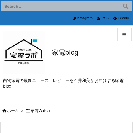

Instagram
Feedly
RSS


家電blog
メニュ

サイド

白物家電の最新ニュース、レビューを石井和美がお届けする家電
前へ
blog

次へ


ホーム
>

家電Watch
検索