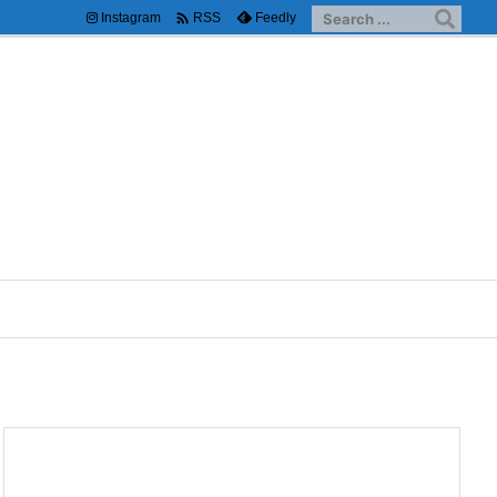

Instagram
Feedly
RSS