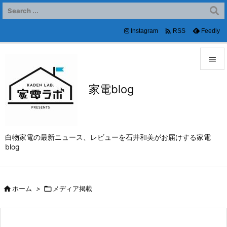

Instagram
Feedly
RSS


家電blog
メニュ

サイド

白物家電の最新ニュース、レビューを石井和美がお届けする家電
前へ
blog

次へ


ホーム
>

メディア掲載
検索