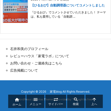
【ひるおび】自動調理器についてコメントしました
『ひるおび』でコメントさせていただきました！ テーマ
は、私も愛用している「自動調 ...
石井和美のプロフィール
レビューハウス「家電ラボ」について
お問い合わせ・ご連絡先はこちら
広告掲載について
Copyright ©
2026
家電blog
All Rights Reserved.





WordPress Luxeritas Theme is provided by "
Thought is free
".
メニュー
サイドバー
検索
上へ
ホーム