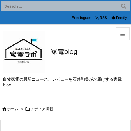

Instagram
Feedly
RSS


家電blog
メニュ

サイド

白物家電の最新ニュース、レビューを石井和美がお届けする家電
前へ
blog

次へ


ホーム
>

メディア掲載
検索