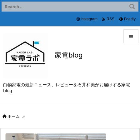

Instagram
Feedly
RSS


家電blog
メニュ

サイド

白物家電の最新ニュース、レビューを石井和美がお届けする家電
前へ
blog

次へ


ホーム
>
検索