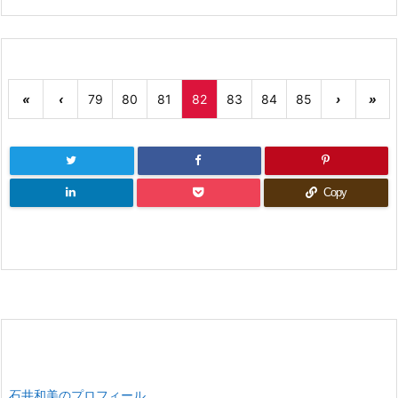
«
‹
79
80
81
82
83
84
85
›
»
Copy
石井和美のプロフィール