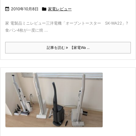

2010年10月8日

家電レビュー
家 電製品ミニレビュー三洋電機「オーブントースター SK-WA22」?
食パン4枚が一度に焼 ...
記事を読む
【家電Wa ...