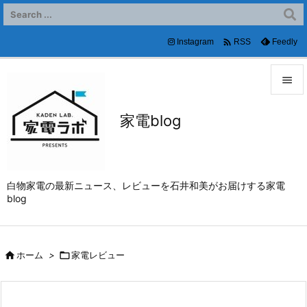

Instagram
Feedly
RSS


家電blog
メニュ

サイド

白物家電の最新ニュース、レビューを石井和美がお届けする家電
前へ
blog

次へ


ホーム
>

家電レビュー
検索