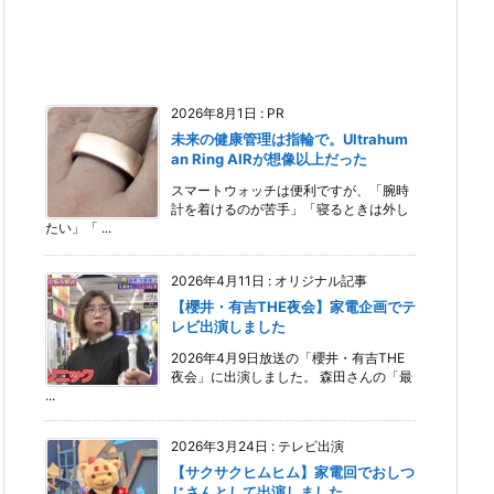
2026年8月1日
:
PR
未来の健康管理は指輪で。Ultrahum
an Ring AIRが想像以上だった
スマートウォッチは便利ですが、「腕時
計を着けるのが苦手」「寝るときは外し
たい」「 ...
2026年4月11日
:
オリジナル記事
【櫻井・有吉THE夜会】家電企画でテ
レビ出演しました
2026年4月9日放送の「櫻井・有吉THE
夜会」に出演しました。 森田さんの「最
...
2026年3月24日
:
テレビ出演
【サクサクヒムヒム】家電回でおしつ
じさんとして出演しました