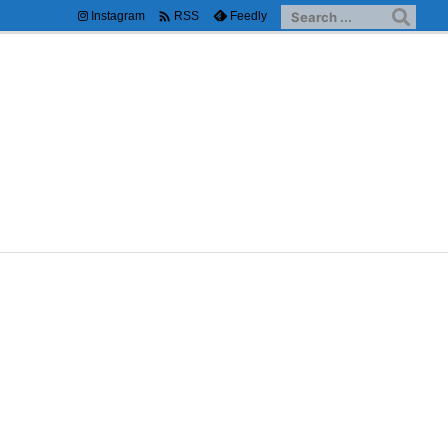

Instagram
Feedly
RSS