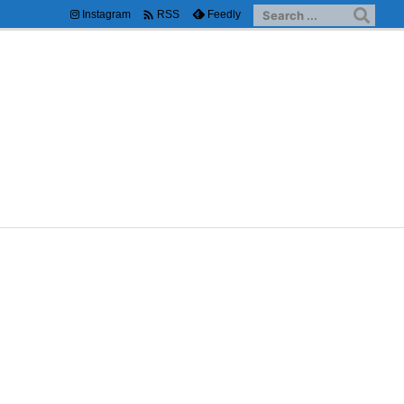

Instagram
Feedly
RSS