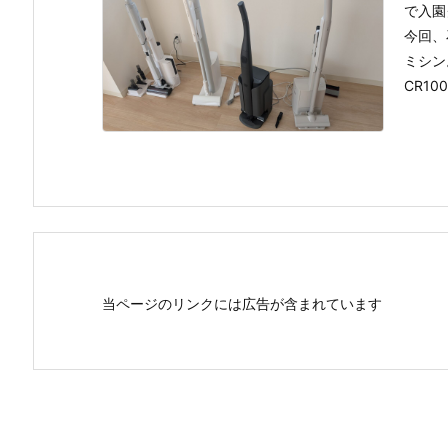
で入園
今回、
ミシン
CR10
当ページのリンクには広告が含まれています