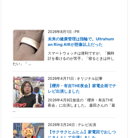
2026年8月1日
:
PR
未来の健康管理は指輪で。Ultrahum
an Ring AIRが想像以上だった
スマートウォッチは便利ですが、「腕時
計を着けるのが苦手」「寝るときは外し
たい」「 ...
2026年4月11日
:
オリジナル記事
【櫻井・有吉THE夜会】家電企画でテ
レビ出演しました
2026年4月9日放送の「櫻井・有吉THE
夜会」に出演しました。 森田さんの「最
...
2026年3月24日
:
テレビ出演
【サクサクヒムヒム】家電回でおしつ
じさんとして出演しました