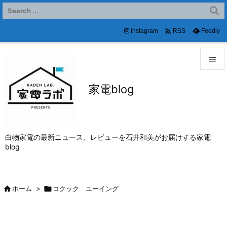

Instagram
Feedly
RSS


家電blog
メニュ

サイド

白物家電の最新ニュース、レビューを石井和美がお届けする家電
前へ
blog

次へ


ホーム
>

コクック ユーイング
検索