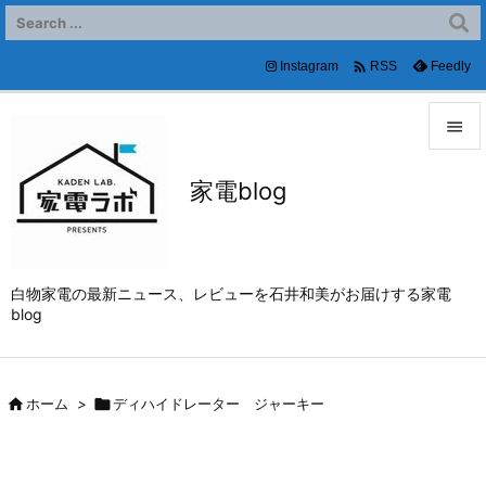

Instagram
Feedly
RSS


家電blog
メニュ

サイド

白物家電の最新ニュース、レビューを石井和美がお届けする家電
前へ
blog

次へ


ホーム
>

ディハイドレーター ジャーキー
検索