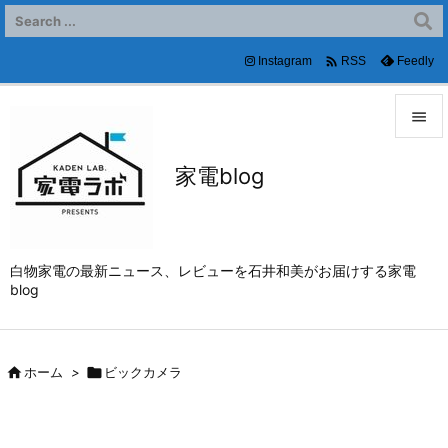

Instagram
Feedly
RSS


家電blog
メニュ

サイド

白物家電の最新ニュース、レビューを石井和美がお届けする家電
前へ
blog

次へ


ホーム
>

ビックカメラ
検索