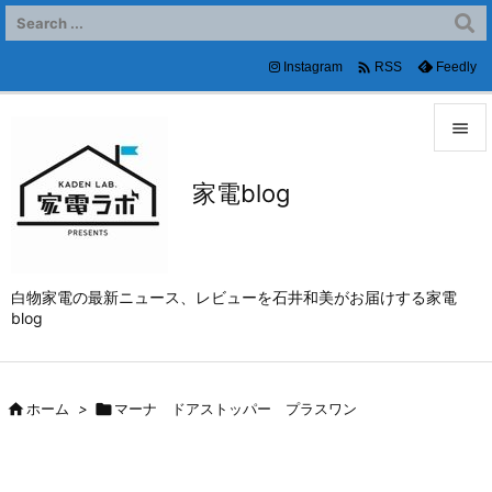

Instagram
Feedly
RSS


家電blog
メニュ

サイド

白物家電の最新ニュース、レビューを石井和美がお届けする家電
前へ
blog

次へ


ホーム
>

マーナ ドアストッパー プラスワン
検索