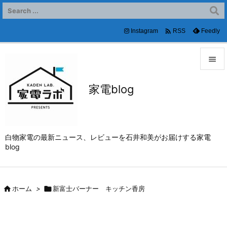

Instagram
Feedly
RSS


家電blog
メニュ

サイド

白物家電の最新ニュース、レビューを石井和美がお届けする家電
前へ
blog

次へ


ホーム
>

新富士バーナー キッチン香房
検索