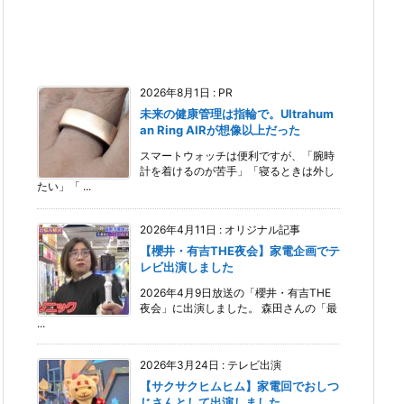
2026年8月1日
:
PR
未来の健康管理は指輪で。Ultrahum
an Ring AIRが想像以上だった
スマートウォッチは便利ですが、「腕時
計を着けるのが苦手」「寝るときは外し
たい」「 ...
2026年4月11日
:
オリジナル記事
【櫻井・有吉THE夜会】家電企画でテ
レビ出演しました
2026年4月9日放送の「櫻井・有吉THE
夜会」に出演しました。 森田さんの「最
...
2026年3月24日
:
テレビ出演
【サクサクヒムヒム】家電回でおしつ
じさんとして出演しました