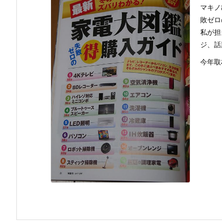
マキノ
敗ゼロ
私が担
ジ、話
今年取