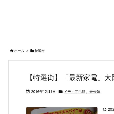

ホーム
>

特選街
【特選街】「最新家電」大

2016年12月1日

メディア掲載
,
未分類

20