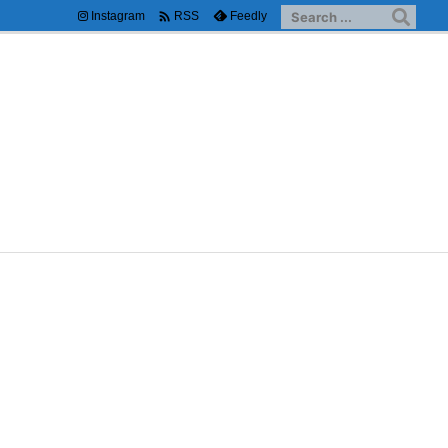

Instagram
Feedly
RSS