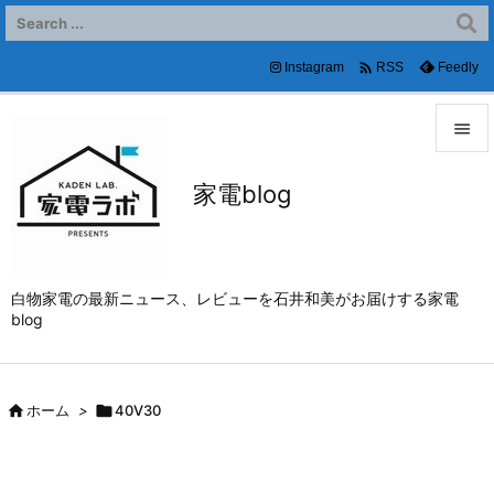

Instagram
Feedly
RSS


家電blog
メニュ

サイド

白物家電の最新ニュース、レビューを石井和美がお届けする家電
前へ
blog

次へ


ホーム
>

40V30
検索