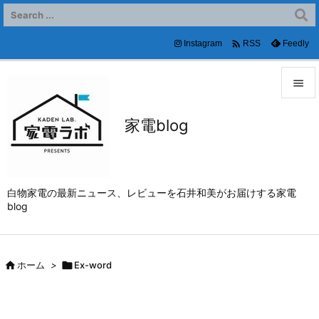

Instagram
Feedly
RSS


家電blog
メニュ

サイド

白物家電の最新ニュース、レビューを石井和美がお届けする家電
前へ
blog

次へ


ホーム
>

Ex-word
検索