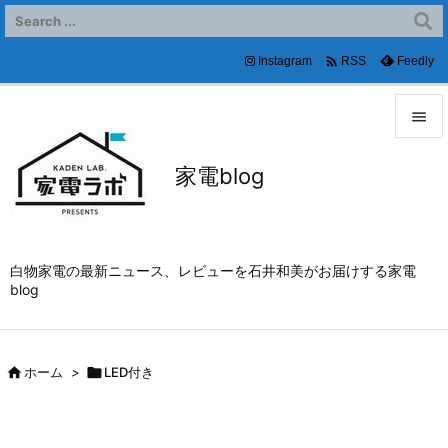

Instagram
Feedly
RSS


家電blog
メニュ

サイド

白物家電の最新ニュース、レビューを石井和美がお届けする家電
前へ
blog

次へ


ホーム
>

LED付き
検索