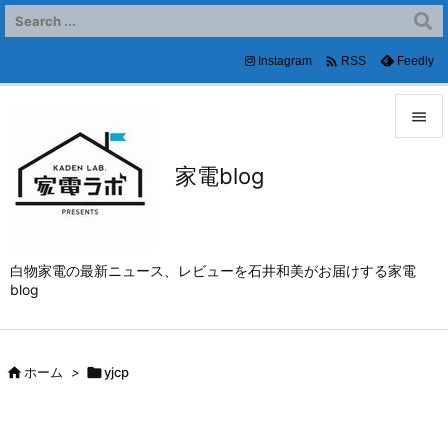

Instagram
Feedly
RSS


家電blog
メニュ

サイド

白物家電の最新ニュース、レビューを石井和美がお届けする家電
前へ
blog

次へ


ホーム
>

yjcp
検索