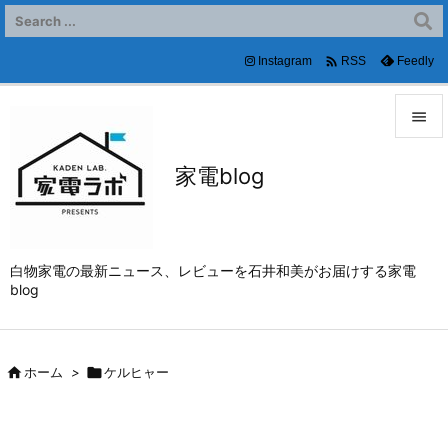

Instagram
Feedly
RSS


家電blog
メニュ

サイド

白物家電の最新ニュース、レビューを石井和美がお届けする家電
前へ
blog

次へ


ホーム
>

ケルヒャー
検索