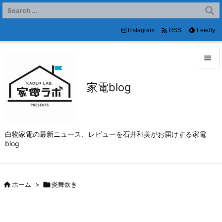

Instagram
Feedly
RSS


家電blog
メニュ

サイド

白物家電の最新ニュース、レビューを石井和美がお届けする家電
前へ
blog

次へ


ホーム
>

炎舞炊き
検索