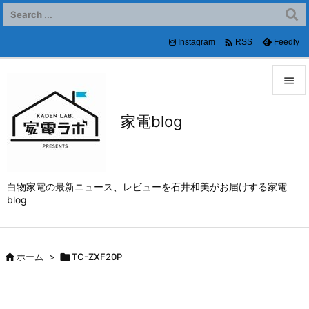

Instagram
Feedly
RSS


家電blog
メニュ

サイド

白物家電の最新ニュース、レビューを石井和美がお届けする家電
前へ
blog

次へ


ホーム
>

TC-ZXF20P
検索