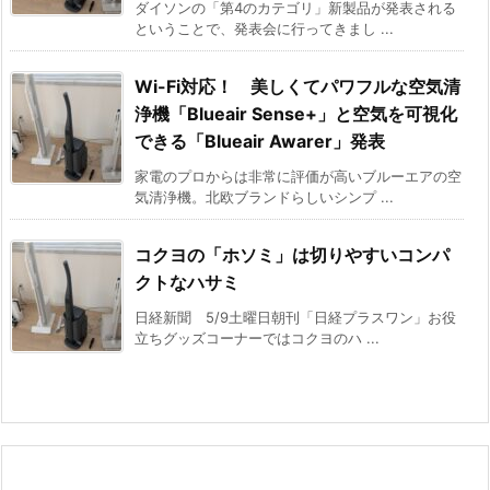
ダイソンの「第4のカテゴリ」新製品が発表される
ということで、発表会に行ってきまし ...
Wi-Fi対応！ 美しくてパワフルな空気清
浄機「Blueair Sense+」と空気を可視化
できる「Blueair Awarer」発表
家電のプロからは非常に評価が高いブルーエアの空
気清浄機。北欧ブランドらしいシンプ ...
コクヨの「ホソミ」は切りやすいコンパ
クトなハサミ
日経新聞 5/9土曜日朝刊「日経プラスワン」お役
立ちグッズコーナーではコクヨのハ ...