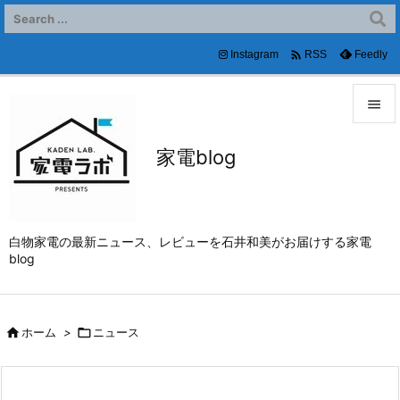

Instagram
Feedly
RSS


家電blog
メニュ

サイド

白物家電の最新ニュース、レビューを石井和美がお届けする家電
前へ
blog

次へ


ホーム
>

ニュース
検索