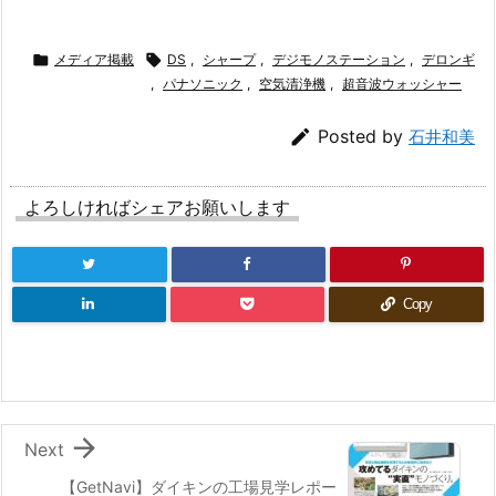

メディア掲載

DS
,
シャープ
,
デジモノステーション
,
デロンギ
,
パナソニック
,
空気清浄機
,
超音波ウォッシャー

Posted by
石井和美
よろしければシェアお願いします
Copy

Next
【GetNavi】ダイキンの工場見学レポー