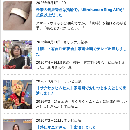
2026年8月1日
:
PR
未来の健康管理は指輪で。Ultrahuman Ring AIRが
想像以上だった
スマートウォッチは便利ですが、「腕時計を着けるのが苦
手」「寝るときは外したい」「 ...
2026年4月11日
:
オリジナル記事
【櫻井・有吉THE夜会】家電企画でテレビ出演しまし
た
2026年4月9日放送の「櫻井・有吉THE夜会」に出演しま
した。 森田さんの「最 ...
2026年3月24日
:
テレビ出演
【サクサクヒムヒム】家電回でおしつじさんとして出
演しました
2026年3月21日放送「サクサクヒムヒム」に家電が詳しい
おしつじさんとして出演 ...
2026年3月22日
:
テレビ出演
【熱狂マニアさん！】出演しました