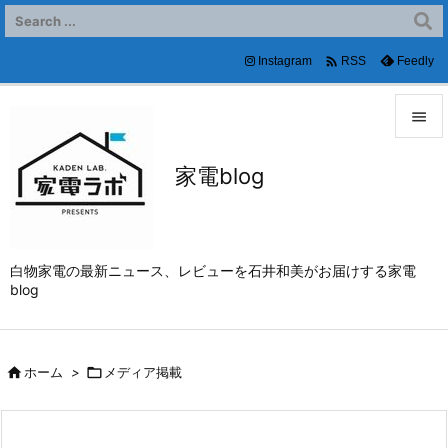

Instagram
Feedly
RSS


家電blog
メニュ

サイド

白物家電の最新ニュース、レビューを石井和美がお届けする家電
前へ
blog

次へ


ホーム
>

メディア掲載
検索