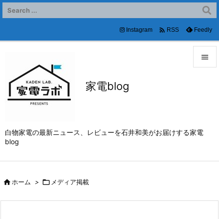

Instagram
Feedly
RSS


家電blog
メニュ

サイド

白物家電の最新ニュース、レビューを石井和美がお届けする家電
前へ
blog

次へ


ホーム
>

メディア掲載
検索