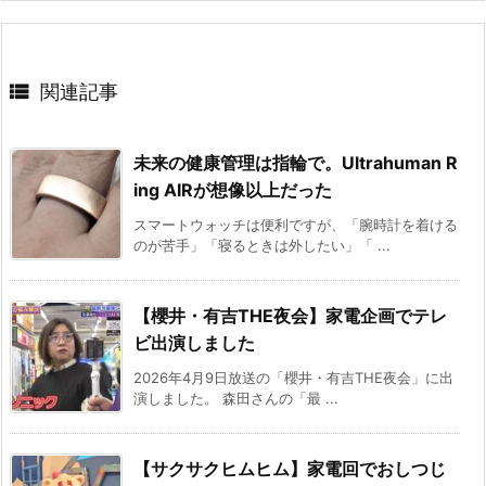

関連記事
未来の健康管理は指輪で。Ultrahuman R
ing AIRが想像以上だった
スマートウォッチは便利ですが、「腕時計を着ける
のが苦手」「寝るときは外したい」「 ...
【櫻井・有吉THE夜会】家電企画でテレ
ビ出演しました
2026年4月9日放送の「櫻井・有吉THE夜会」に出
演しました。 森田さんの「最 ...
【サクサクヒムヒム】家電回でおしつじ