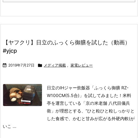
【ヤフクリ】日立のふっくら御膳を試した（動画）
#yjcp

2019年7月27日

メディア掲載
,
家電レビュー
日立のIHジャー炊飯器「ふっくら御膳 RZ-
W100CM(5.5合)」を試してみました！
米料
亭を運営している「京の米老舗 八代目儀兵
衛」が理想とする、”ひと粒ひと粒しっかりと
した食感で、かむと甘みが広がる外硬内軟(が
いこ ...