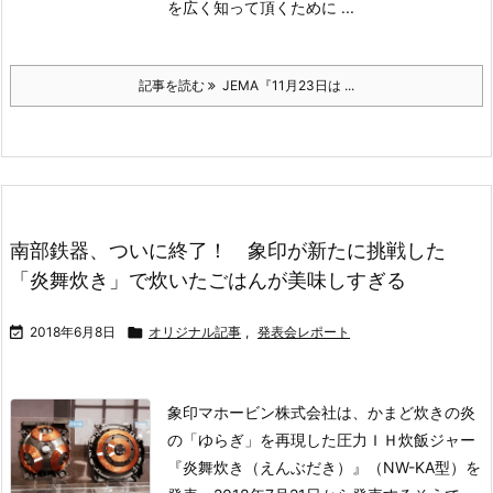
を広く知って頂くために ...
記事を読む
JEMA『11月23日は ...
南部鉄器、ついに終了！ 象印が新たに挑戦した
「炎舞炊き」で炊いたごはんが美味しすぎる

2018年6月8日

オリジナル記事
,
発表会レポート
象印マホービン株式会社は、かまど炊きの炎
の「ゆらぎ」を再現した圧力ＩＨ炊飯ジャー
『炎舞炊き（えんぶだき）』（NW-KA型）を