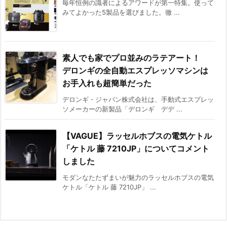
毎年恒例の識者によるアワードが第一特集。使って
みてよかった5製品を選びました。徹 ...
素人でも家でプロ並みのラテアート！
デロンギの全自動エスプレッソマシンは
お手入れも超簡単だった
デロンギ・ジャパン株式会社は、手動式エスプレッ
ソメーカーの新製品「デロンギ デデ ...
【VAGUE】ラッセルホブスの電気ケトル
「ケトル 藤 7210JP」についてコメント
しました
モダンなたたずまいが魅力のラッセルホブスの電気
ケトル「ケトル 藤 7210JP」 ...