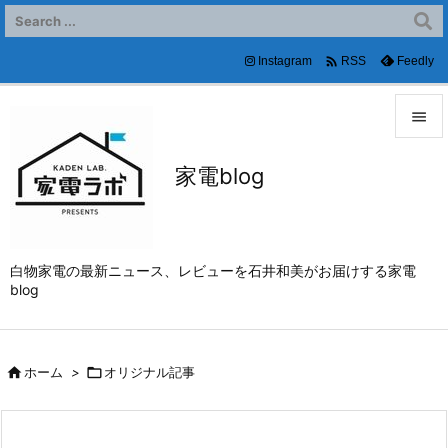

Instagram
Feedly
RSS


家電blog
メニュ

サイド

白物家電の最新ニュース、レビューを石井和美がお届けする家電
前へ
blog

次へ


ホーム
>

オリジナル記事
検索