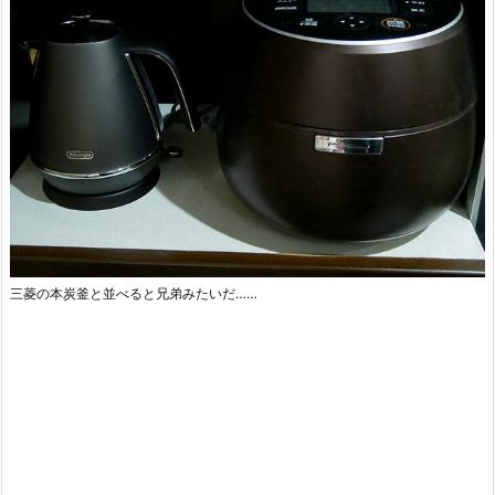
三菱の本炭釜と並べると兄弟みたいだ……