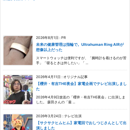
2026年8月1日
:
PR
未来の健康管理は指輪で。Ultrahuman Ring AIRが
想像以上だった
スマートウォッチは便利ですが、「腕時計を着けるのが苦
手」「寝るときは外したい」「 ...
2026年4月11日
:
オリジナル記事
【櫻井・有吉THE夜会】家電企画でテレビ出演しまし
た
2026年4月9日放送の「櫻井・有吉THE夜会」に出演しま
した。 森田さんの「最 ...
2026年3月24日
:
テレビ出演
【サクサクヒムヒム】家電回でおしつじさんとして出
演しました