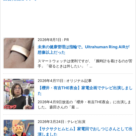
2026年8月1日
:
PR
未来の健康管理は指輪で。Ultrahuman Ring AIRが
想像以上だった
スマートウォッチは便利ですが、「腕時計を着けるのが苦
手」「寝るときは外したい」「 ...
2026年4月11日
:
オリジナル記事
【櫻井・有吉THE夜会】家電企画でテレビ出演しまし
た
2026年4月9日放送の「櫻井・有吉THE夜会」に出演しま
した。 森田さんの「最 ...
2026年3月24日
:
テレビ出演
【サクサクヒムヒム】家電回でおしつじさんとして出
演しました