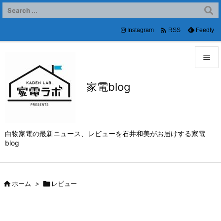

Instagram
Feedly
RSS


家電blog
メニュ

サイド

白物家電の最新ニュース、レビューを石井和美がお届けする家電
前へ
blog

次へ


ホーム
>

レビュー
検索