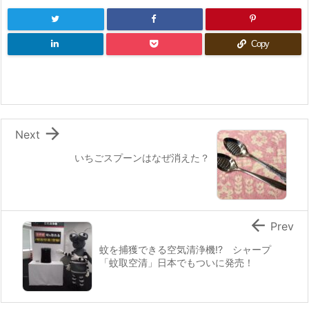
Copy

Next
いちごスプーンはなぜ消えた？

Prev
蚊を捕獲できる空気清浄機!? シャープ
「蚊取空清」日本でもついに発売！