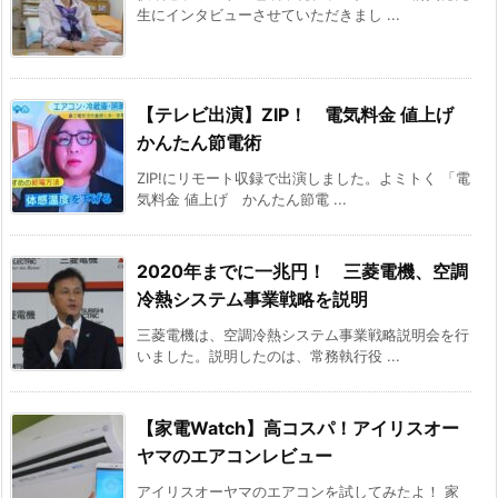
生にインタビューさせていただきまし ...
【テレビ出演】ZIP！ 電気料金 値上げ
かんたん節電術
ZIP!にリモート収録で出演しました。よミトく 「電
気料金 値上げ かんたん節電 ...
2020年までに一兆円！ 三菱電機、空調
冷熱システム事業戦略を説明
三菱電機は、空調冷熱システム事業戦略説明会を行
いました。説明したのは、常務執行役 ...
【家電Watch】高コスパ！アイリスオー
ヤマのエアコンレビュー
アイリスオーヤマのエアコンを試してみたよ！ 家