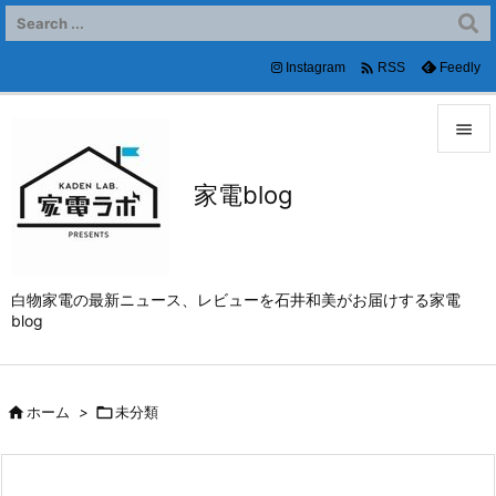

Instagram
Feedly
RSS


家電blog
メニュ

サイド

白物家電の最新ニュース、レビューを石井和美がお届けする家電
前へ
blog

次へ


ホーム
>

未分類
検索