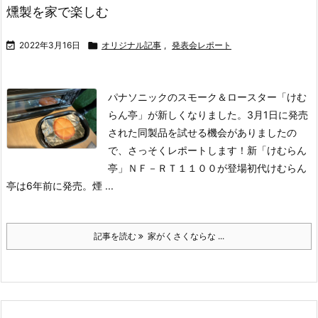
燻製を家で楽しむ

2022年3月16日

オリジナル記事
,
発表会レポート
パナソニックのスモーク＆ロースター「けむ
らん亭」が新しくなりました。3月1日に発売
された同製品を試せる機会がありましたの
で、さっそくレポートします！
新「けむらん
亭」ＮＦ－ＲＴ１１００が登場
初代けむらん
亭は6年前に発売。煙 ...
記事を読む
家がくさくならな ...