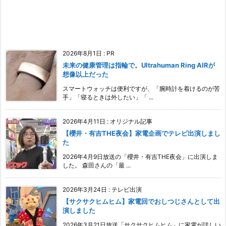
2026年8月1日
:
PR
未来の健康管理は指輪で。Ultrahuman Ring AIRが
想像以上だった
スマートウォッチは便利ですが、「腕時計を着けるのが苦
手」「寝るときは外したい」「 ...
2026年4月11日
:
オリジナル記事
【櫻井・有吉THE夜会】家電企画でテレビ出演しまし
た
2026年4月9日放送の「櫻井・有吉THE夜会」に出演しま
した。 森田さんの「最 ...
2026年3月24日
:
テレビ出演
【サクサクヒムヒム】家電回でおしつじさんとして出
演しました
2026年3月21日放送「サクサクヒムヒム」に家電が詳しい