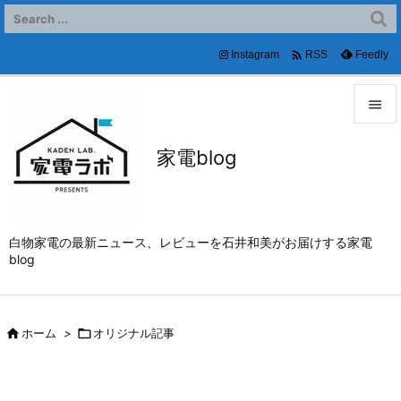

Instagram
Feedly
RSS


家電blog
メニュ

サイド

白物家電の最新ニュース、レビューを石井和美がお届けする家電
前へ
blog

次へ


ホーム
>

オリジナル記事
検索